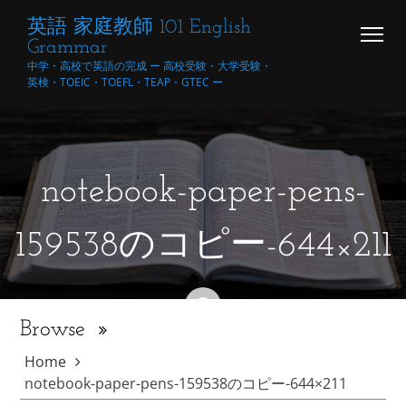
Skip
英語 家庭教師 101 English
to
Grammar
content
中学・高校で英語の完成 ー 高校受験・大学受験・
英検・TOEIC・TOEFL・TEAP・GTEC ー
notebook-paper-pens-
159538のコピー-644×211
Browse
Author
AUTHOR:WPMASTER
Home
Posted
Posted
2025年12月17日
notebook-paper-pens-159538のコピー-644×211
on
on