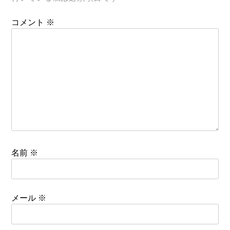
ー
コメント
※
シ
ョ
ン
名前
※
メール
※