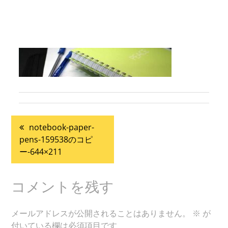
投
notebook-paper-
pens-159538のコピ
稿
ー-644×211
ナ
コメントを残す
ビ
メールアドレスが公開されることはありません。
※
が
ゲ
付いている欄は必須項目です